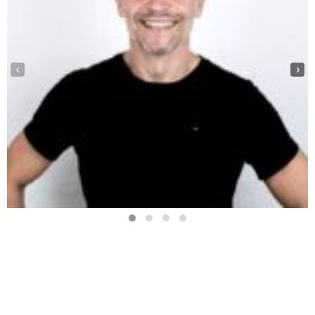
‹
›
Vi prioriterer et godt faglig samarbeid i klinikken, og slik sørger vi
for at våre pasienter får best mulig oppfølging og behandling.